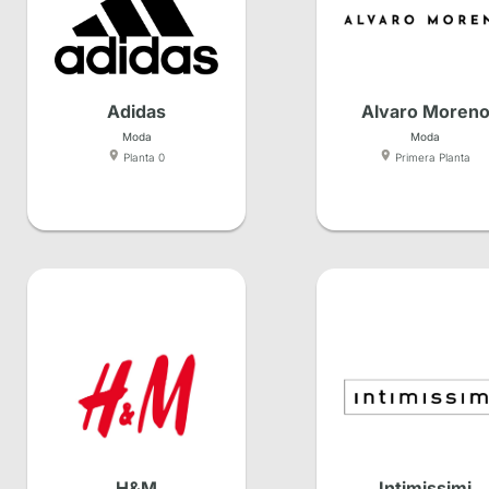
Adidas
Alvaro Moren
Moda
Moda
Planta 0
Primera Planta
H&M
Intimissimi