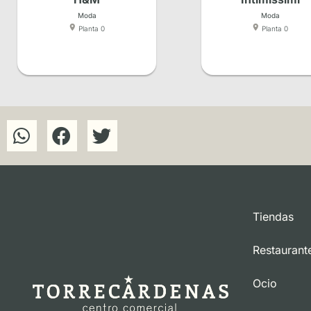
Moda
Moda
Planta 0
Planta 0
Tiendas
Restaurant
Ocio