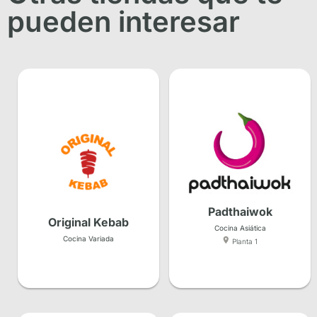
pueden interesar
Padthaiwok
Original Kebab
Cocina Asiática
Cocina Variada
Planta 1