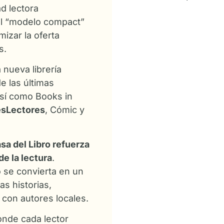
ad lectora
 el “modelo compact”
izar la oferta
s.
la nueva librería
e las últimas
así como Books in
sLectores
, Cómic y
sa del Libro refuerza
de la lectura
.
 se convierta en un
s historias,
e con autores locales.
onde cada lector